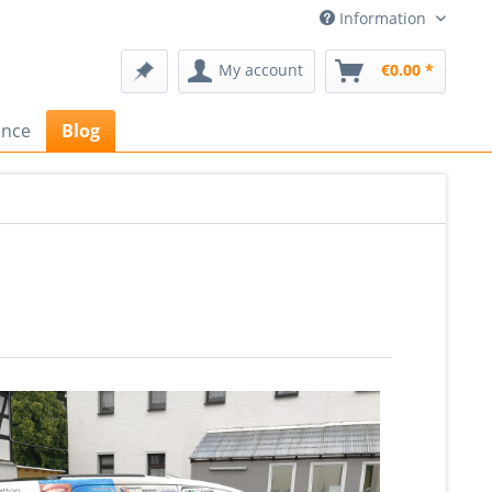
Information
My account
€0.00 *
ance
Blog